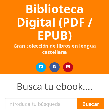
Biblioteca
Digital (PDF /
EPUB)
Gran colección de libros en lengua
castellana
Busca tu ebook....