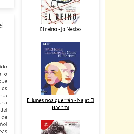
el
El reino - Jo Nesbo
rido
a o
que
los
eda
El lunes nos querrán - Najat El
 una
Hachmi
del
n de
añol
eas