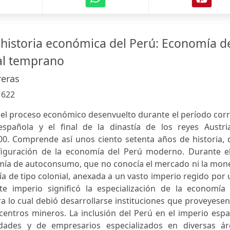
istoria económica del Perú: Economía d
al temprano
reras
:
622
 del proceso económico desenvuelto durante el período cor
española y el final de la dinastía de los reyes Austri
0. Comprende así unos ciento setenta años de historia, 
figuración de la economía del Perú moderno. Durante el
omía de autoconsumo, que no conocía el mercado ni la mon
ía de tipo colonial, anexada a un vasto imperio regido por
te imperio significó la especialización de la economía 
ra lo cual debió desarrollarse instituciones que proveyese
centros mineros. La inclusión del Perú en el imperio esp
udades y de empresarios especializados en diversas ár