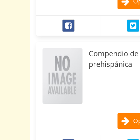
Op
Compendio de 
prehispánica
Op