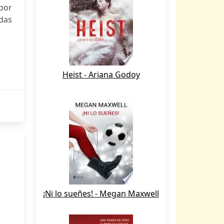
 por
adas
Heist - Ariana Godoy
¡Ni lo sueñes! - Megan Maxwell