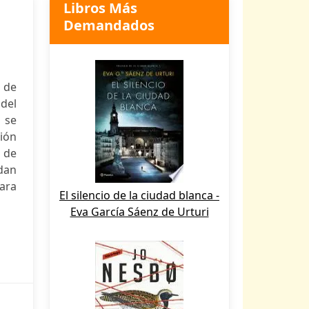
Libros Más
Demandados
a de
del
 se
ión
s de
udan
para
El silencio de la ciudad blanca -
Eva García Sáenz de Urturi