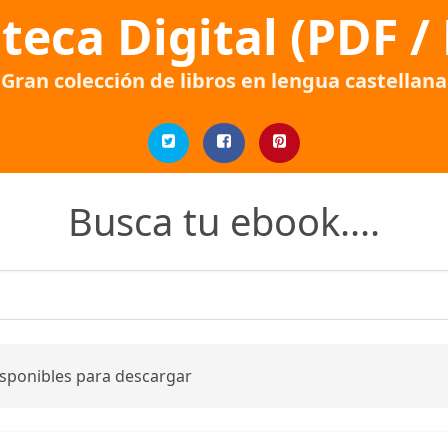
oteca Digital (PDF /
Gran colección de libros en lengua castellana
Busca tu ebook....
isponibles para descargar