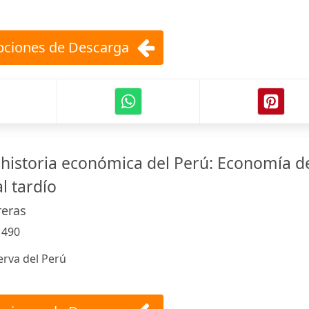
ciones de Descarga
istoria económica del Perú: Economía d
l tardío
reras
:
490
erva del Perú