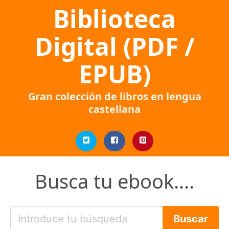
Biblioteca
Digital (PDF /
EPUB)
Gran colección de libros en lengua
castellana
Busca tu ebook....