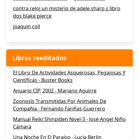
contra reloj un misterio de adele sharp s libro
dos blake pierce
joaquin coll
Libros reeditados
El Libro De Actividades Asquerosas, Pegajosas Y
Científicas - Buster Books
Anuario CIP, 2002 - Mariano Aguirre
Zoonosis Transmitidas Por Animales De
Compañía - Fernando Fariñas Guerrero
Manual Reiki Shinpiden Nivel-3 - José Angel Niño
Cámara
Una Noche En El Paraíso - Lucia Berlin