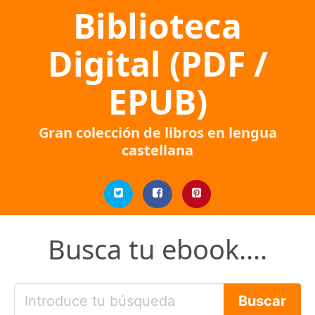
Biblioteca
Digital (PDF /
EPUB)
Gran colección de libros en lengua
castellana
Busca tu ebook....