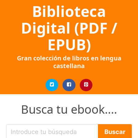
Biblioteca
Digital (PDF /
EPUB)
Gran colección de libros en lengua
castellana
Busca tu ebook....