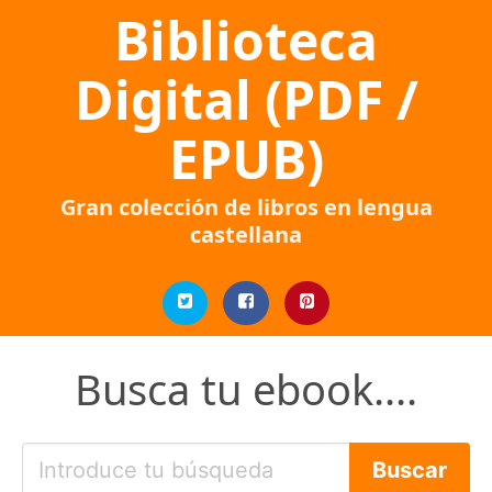
Biblioteca
Digital (PDF /
EPUB)
Gran colección de libros en lengua
castellana
Busca tu ebook....