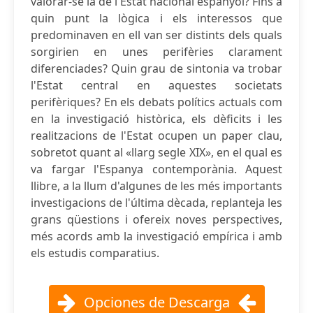
valorar-se la de l'Estat nacional espanyol? Fins a
quin punt la lògica i els interessos que
predominaven en ell van ser distints dels quals
sorgirien en unes perifèries clarament
diferenciades? Quin grau de sintonia va trobar
l'Estat central en aquestes societats
perifèriques? En els debats polítics actuals com
en la investigació històrica, els dèficits i les
realitzacions de l'Estat ocupen un paper clau,
sobretot quant al «llarg segle XIX», en el qual es
va fargar l'Espanya contemporània. Aquest
llibre, a la llum d'algunes de les més importants
investigacions de l'última dècada, replanteja les
grans qüestions i ofereix noves perspectives,
més acords amb la investigació empírica i amb
els estudis comparatius.
Opciones de Descarga