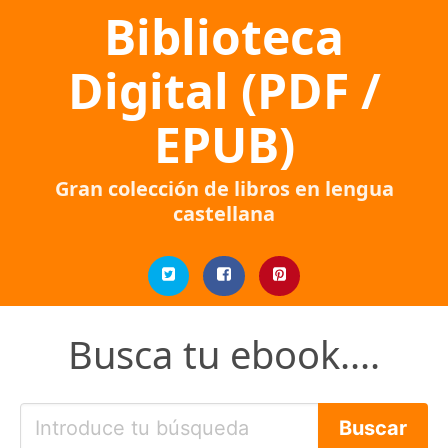
Biblioteca
Digital (PDF /
EPUB)
Gran colección de libros en lengua
castellana
Busca tu ebook....