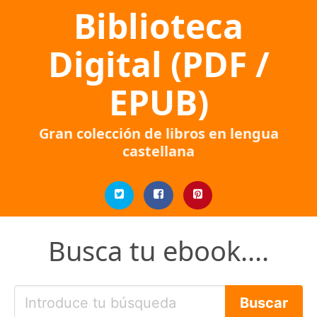
Biblioteca
Digital (PDF /
EPUB)
Gran colección de libros en lengua
castellana
Busca tu ebook....