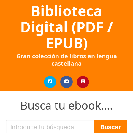
Biblioteca
Digital (PDF /
EPUB)
Gran colección de libros en lengua
castellana
Busca tu ebook....