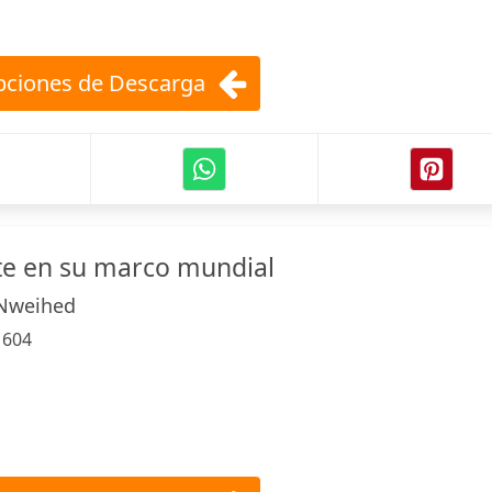
ciones de Descarga
ite en su marco mundial
 Nweihed
:
604