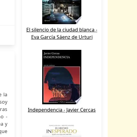
El silencio de la ciudad blanca -
Eva García Sáenz de Urturi
 la
 soy
uras
Independencia - Javier Cercas
o -
a y
que