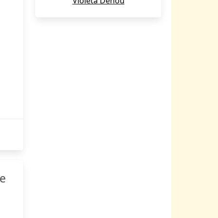
Violeta Denou
ie