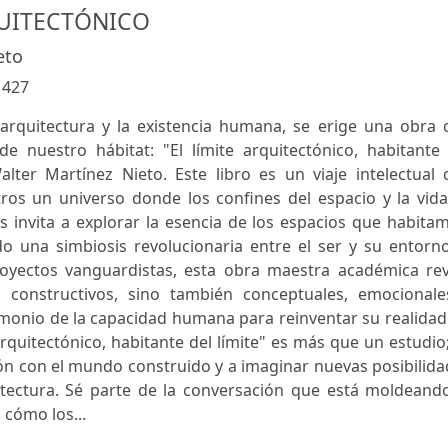
QUITECTÓNICO
eto
:
427
 arquitectura y la existencia humana, se erige una obra 
 de nuestro hábitat: "El límite arquitectónico, habitante
alter Martínez Nieto. Este libro es un viaje intelectual
ros un universo donde los confines del espacio y la vida
 invita a explorar la esencia de los espacios que habita
o una simbiosis revolucionaria entre el ser y su entorno
royectos vanguardistas, esta obra maestra académica rev
 constructivos, sino también conceptuales, emocionale
timonio de la capacidad humana para reinventar su realidad
arquitectónico, habitante del límite" es más que un estudio
ión con el mundo construido y a imaginar nuevas posibilid
itectura. Sé parte de la conversación que está moldeando
a cómo los...