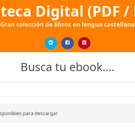
oteca Digital (PDF /
Gran colección de libros en lengua castellana
Busca tu ebook....
isponibles para descargar