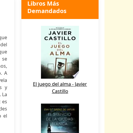
Libros Más
Demandados
que
 del
 que
 se
mos,
. A
ela
El juego del alma - Javier
s y
Castillo
. La
; es
ades
 el