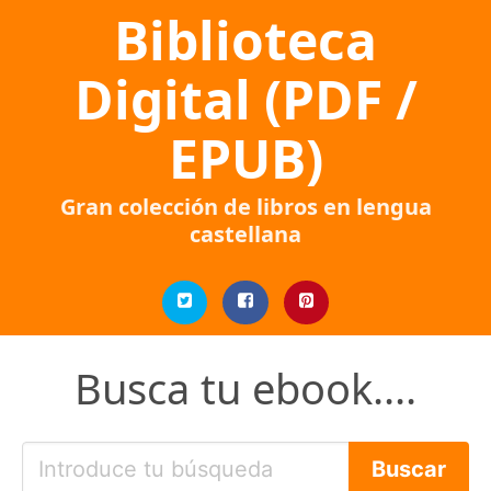
Biblioteca
Digital (PDF /
EPUB)
Gran colección de libros en lengua
castellana
Busca tu ebook....