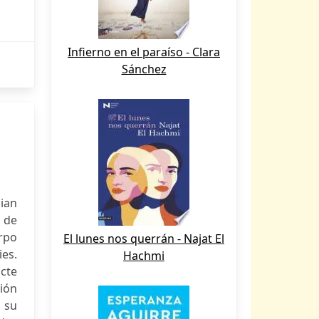
Infierno en el paraíso - Clara
Sánchez
ian
a de
rpo
El lunes nos querrán - Najat El
es.
Hachmi
acte
ción
, su