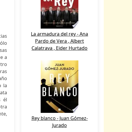
La armadura del rey - Ana
cias
Pardo de Vera , Albert
ólo
Calatrava , Eider Hurtado
osas
e a
ntro
tras
raño
 la
rata
 él
tra
nte,
Rey blanco - Juan Gómez-
Jurado