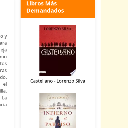
Libros Más
Demandados
do y
para
eja
omo
ntos
tras
do,
Castellano - Lorenzo Silva
 el
la.
. La
cia