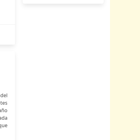
del
tes
raño
cada
que