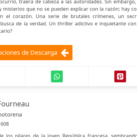
 ocurrió, traerá de cabeza a las autoridades. Sin embargo,
 misterios que no se pueden explicar con la razón; hay c
 el corazón. Una serie de brutales crímenes, un secr
sca de la verdad. Un thriller adictivo e inquietante con
tario?
ciones de Descarga
Fourneau
hotorena
:
608
e los pilares de la joven República francesa, sembrando