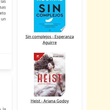
 las
osas
eto
 un
Sin complejos - Esperanza
Aguirre
Heist - Ariana Godoy
 la