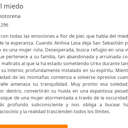
l miedo
hotorena
:
296
e con todas las emociones a flor de piel, que habla del mie
y de la esperanza. Cuando Ainhoa Lasa deja San Sebastián 
 es una mujer rota. Desesperada, busca refugio en una vi
e pertenece a su familia, tan abandonada y arruinada c
el maltrato al que la ha estado sometiendo Urko durante ta
su interior, profundamente instalado en su espíritu. Mien
oledad de las montañas comienza a volverse opresiva cuan
alle amenaza su tranquilidad. Muy pronto esa soledad,
or dentro, convertirán su huida en una espantosa pesadil
psique de una mujer atormentada a través de la oscuridad
ás profundo subconsciente y nos obliga a bucear ha
iocinio y la realidad trascienden todos los límites.