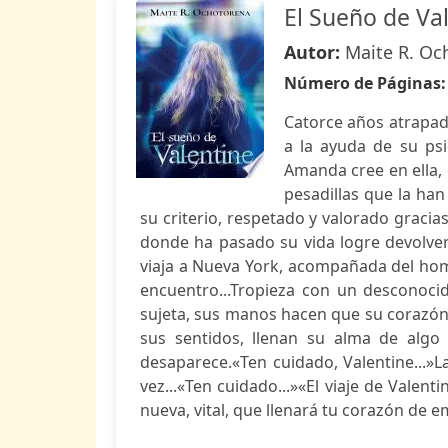
El Sueño de Va
Autor:
Maite R. Oc
Número de Páginas
Catorce años atrapada
a la ayuda de su psi
Amanda cree en ella, 
pesadillas que la ha
su criterio, respetado y valorado gracia
donde ha pasado su vida logre devolver
viaja a Nueva York, acompañada del hom
encuentro...Tropieza con un desconoci
sujeta, sus manos hacen que su corazón
sus sentidos, llenan su alma de algo 
desaparece.«Ten cuidado, Valentine...
vez...«Ten cuidado...»«El viaje de Vale
nueva, vital, que llenará tu corazón de e