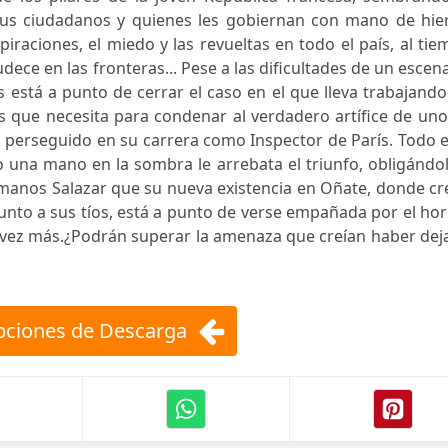
sus ciudadanos y quienes les gobiernan con mano de hier
iraciones, el miedo y las revueltas en todo el país, al ti
dece en las fronteras... Pese a las dificultades de un escen
s está a punto de cerrar el caso en el que lleva trabajand
as que necesita para condenar al verdadero artífice de un
perseguido en su carrera como Inspector de París. Todo e
ero una mano en la sombra le arrebata el triunfo, obligándo
manos Salazar que su nueva existencia en Oñate, donde cr
unto a sus tíos, está a punto de verse empañada por el hor
na vez más.¿Podrán superar la amenaza que creían haber de
ciones de Descarga