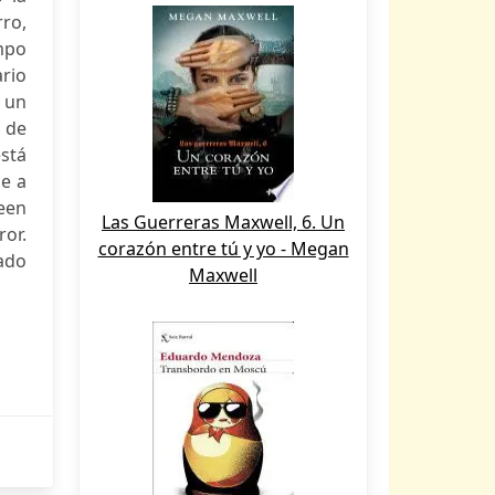
ro,
empo
ario
o un
o de
stá
le a
een
Las Guerreras Maxwell, 6. Un
ror.
corazón entre tú y yo - Megan
jado
Maxwell