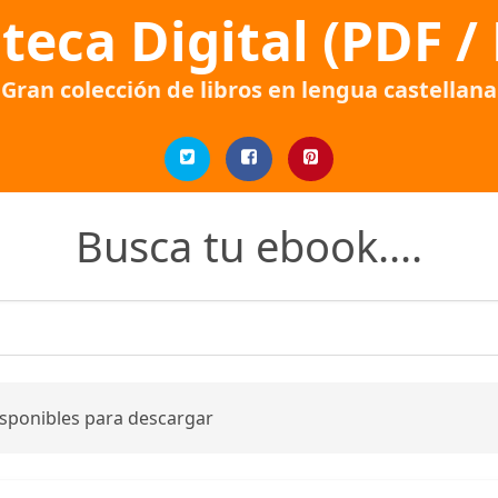
oteca Digital (PDF /
Gran colección de libros en lengua castellana
Busca tu ebook....
isponibles para descargar