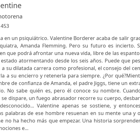
lentine
hotorena
:
453
 en un psiquiátrico. Valentine Borderer acaba de salir gra
quiatra, Amanda Flemming. Pero su futuro es incierto. S
en que podrá afrontar una nueva vida, libre de las espant
n estado atormentando desde los seis años. Puede que pes
s a su dilatada carrera como profesional, el consejo del ce
la a su encierro y retenerla para siempre. ¿Por qué?Mien
bre de confianza de Amanda, el padre Jiggs, tiene un ext
do. No sabe quién es, pero él conoce su nombre. Cuando
 se dispare, un fuego abrasador recorre su cuerpo, desba
desconocido... Valentine apenas se sostiene, y entonces
»Las palabras de ese hombre resuenan en su mente una y o
ntine no ha hecho más que empezar. Una historia sorprende
mociones e...