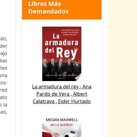
Libros Más
Demandados
yán,
der
ajo
dias
tes
una
os-
La armadura del rey - Ana
 red
Pardo de Vera , Albert
nato
Calatrava , Eider Hurtado
o la
es,