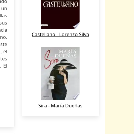
ado
 un
las
 sus
ncia
Castellano - Lorenzo Silva
ino.
este
, el
ntes
. El
Sira - María Dueñas