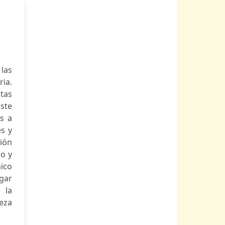
 las
ria.
tas
este
s a
s y
ión
co y
ico
ugar
 la
eza