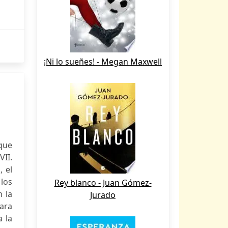
¡Ni lo sueñes! - Megan Maxwell
 que
II.
 el
 los
Rey blanco - Juan Gómez-
 la
Jurado
para
a la