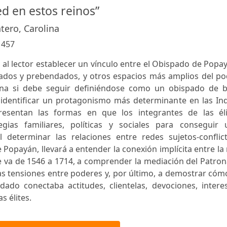
d en estos reinos”
tero, Carolina
:
457
rá al lector establecer un vínculo entre el Obispado de Popa
ados y prebendados, y otros espacios más amplios del po
na si debe seguir definiéndose como un obispado de b
le identificar un protagonismo más determinante en las In
presentan las formas en que los integrantes de las éli
egias familiares, políticas y sociales para conseguir 
l determinar las relaciones entre redes sujetos-conflict
Popayán, llevará a entender la conexión implícita entre la
e va de 1546 a 1714, a comprender la mediación del Patro
las tensiones entre poderes y, por último, a demostrar cóm
ado conectaba actitudes, clientelas, devociones, interes
s élites.