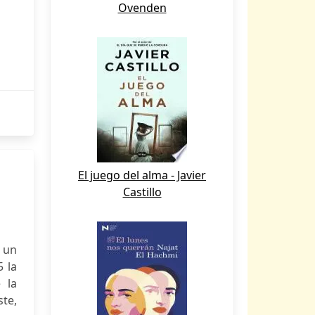
Ovenden
El juego del alma - Javier
Castillo
 un
 la
 la
ste,