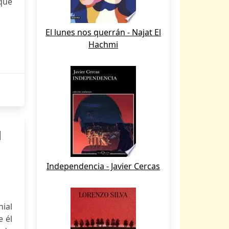
 que
El lunes nos querrán - Najat El
Hachmi
l
Independencia - Javier Cercas
nial
e él