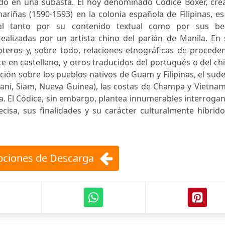
do en una subasta. El hoy denominado Códice Boxer, cre
iñas (1590-1593) en la colonia española de Filipinas, es
al tanto por su contenido textual como por sus bel
realizadas por un artista chino del parián de Manila. En
oteros y, sobre todo, relaciones etnográficas de procede
te en castellano, y otros traducidos del portugués o del ch
ción sobre los pueblos nativos de Guam y Filipinas, el sud
atani, Siam, Nueva Guinea), las costas de Champa y Vietnam
a. El Códice, sin embargo, plantea innumerables interroga
cisa, sus finalidades y su carácter culturalmente híbrido
ciones de Descarga