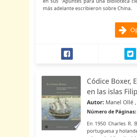
en sus "Apuntes para una biblioteca ci
más adelante escribieron sobre China.
Op
Códice Boxer, E
en las islas Fili
Autor:
Manel Ollé 
Número de Páginas
En 1950 Charles R. B
portuguesa y holandes