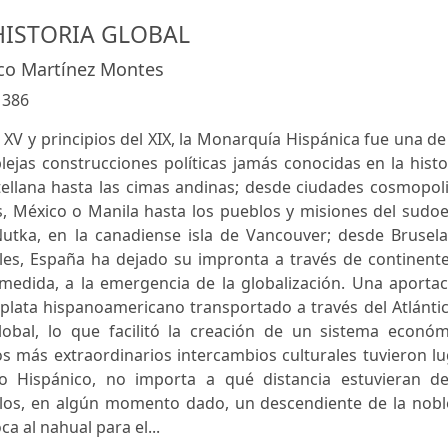
HISTORIA GLOBAL
sco Martínez Montes
:
386
o XV y principios del XIX, la Monarquía Hispánica fue una de
jas construcciones políticas jamás conocidas en la histo
ellana hasta las cimas andinas; desde ciudades cosmopoli
s, México o Manila hasta los pueblos y misiones del sudo
tka, en la canadiense isla de Vancouver; desde Brusela
les, España ha dejado su impronta a través de continente
edida, a la emergencia de la globalización. Una aportac
 plata hispanoamericano transportado a través del Atlánti
obal, lo que facilitó la creación de un sistema económ
Los más extraordinarios intercambios culturales tuvieron l
o Hispánico, no importa a qué distancia estuvieran de
iglos, en algún momento dado, un descendiente de la nobl
a al nahual para el...