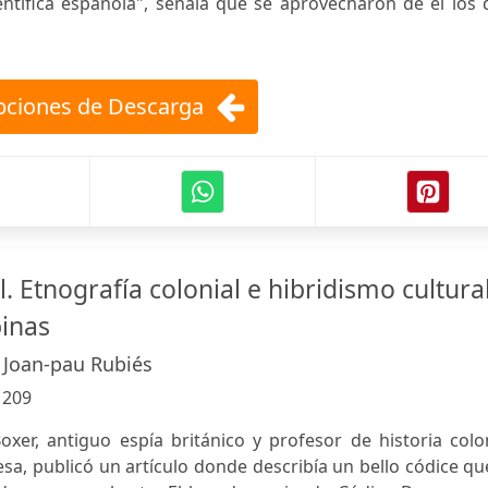
entífica española", señala que se aprovecharon de él los
ciones de Descarga
l. Etnografía colonial e hibridismo cultura
pinas
, Joan-pau Rubiés
:
209
oxer, antiguo espía británico y profesor de historia colo
a, publicó un artículo donde describía un bello códice qu