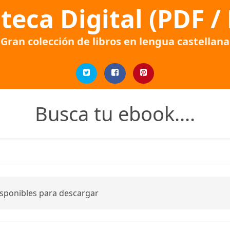
oteca Digital (PDF /
Gran colección de libros en lengua castellana
Busca tu ebook....
isponibles para descargar