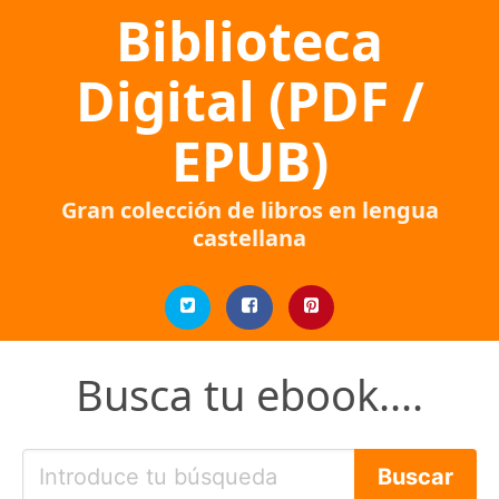
Biblioteca
Digital (PDF /
EPUB)
Gran colección de libros en lengua
castellana
Busca tu ebook....