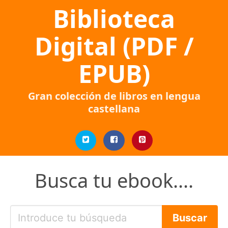
Biblioteca
Digital (PDF /
EPUB)
Gran colección de libros en lengua
castellana
Busca tu ebook....