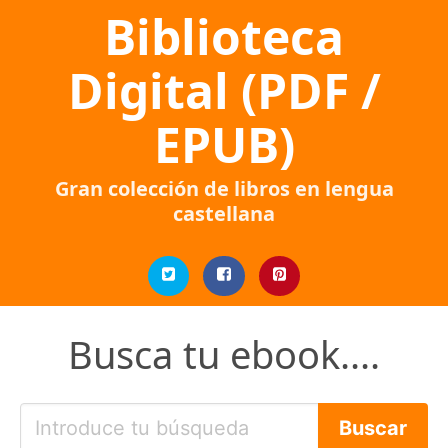
Biblioteca
Digital (PDF /
EPUB)
Gran colección de libros en lengua
castellana
Busca tu ebook....