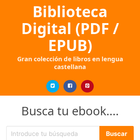
Biblioteca
Digital (PDF /
EPUB)
Gran colección de libros en lengua
castellana
Busca tu ebook....