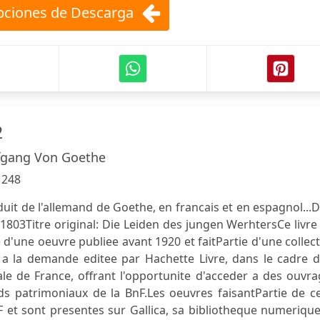
ciones de Descarga
2
fgang Von Goethe
:
248
duit de l'allemand de Goethe, en francais et en espagnol...
: 1803Titre original: Die Leiden des jungen WerhtersCe livre
e d'une oeuvre publiee avant 1920 et faitPartie d'une collec
 a la demande editee par Hachette Livre, dans le cadre d
ale de France, offrant l'opportunite d'acceder a des ouvr
ds patrimoniaux de la BnF.Les oeuvres faisantPartie de c
F et sont presentes sur Gallica, sa bibliotheque numeriqu