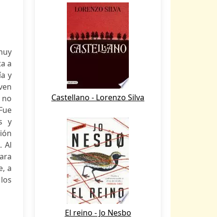
muy
ta a
ía y
oven
Castellano - Lorenzo Silva
» no
 Fue
s y
ión
. Al
ara
e, a
los
El reino - Jo Nesbo