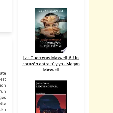
Las Guerreras Maxwell, 6. Un
corazón entre tú y yo - Megan
Maxwell
Date
 est
tion
'un
ages
ette
e.En