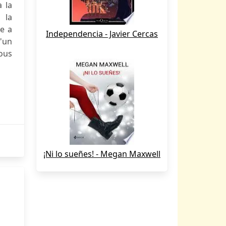
 la
 la
he a
Independencia - Javier Cercas
d'un
ous
¡Ni lo sueñes! - Megan Maxwell