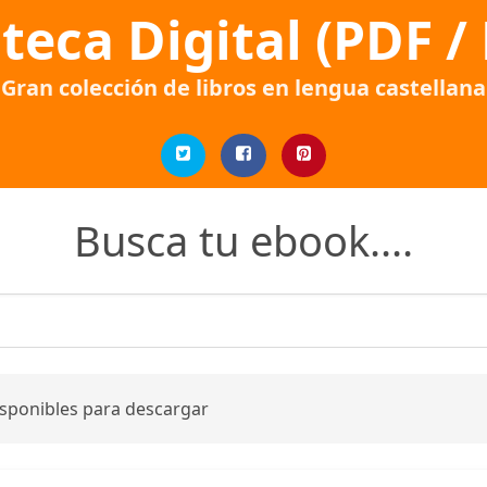
oteca Digital (PDF /
Gran colección de libros en lengua castellana
Busca tu ebook....
isponibles para descargar