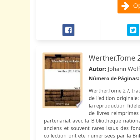
Op
Werther.Tome 
Autor:
Johann Wol
Número de Páginas
Werther.Tome 2 /, tra
de l'edition originale
la reproduction fidel
de livres reimprimes
partenariat avec la Bibliotheque nation
anciens et souvent rares issus des fon
collection ont ete numerisees par la Bn