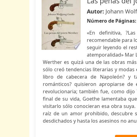
Las penas del 
Autor:
Johann Wol
Número de Páginas
«En definitiva, ?L
recomendable para lo
seguir leyendo el res
atemporalidad» Mar L
Werther es quizá una de las obras más i
sólo creó tendencias literarias y modas e
libro de cabecera de Napoleón? y t
románticos? quisieron apropiarse de é
revolucionaria; también fue, como dijo
final de su vida, Goethe lamentaba qu
visitarlo sólo conocieran esa obra suya.
raíz de un amor prohibido, descubre s
desdichados y hasta los asesinos no anula