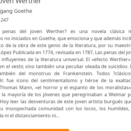
joven Werther
fgang Goethe
:
247
as penas del joven Werther? es una novela clásica 
s no iniciados en Goethe, que emociona y que además inci
to de la obra de este genio de la literatura, por su maestr
ópez Publicada en 1774, revisada en 1787, Las penas del j
nfluyentes de la literatura universal. El «efecto Werther
n el vestir, sino también una peculiar oleada de suicidios.
ambién del monstruo de Frankenstein. Todos ?clásico
l: fue icono del sentimentalismo y héroe de la exaltac
 Thomas Mann, «el horror y el espanto de los moralistas»
e la mayoría de los jóvenes que peregrinaban a Weimar p
 Hoy leer las desventuras de este joven artista burgués qu
u insospechada comunidad con los locos, los humildes, 
 ni el distanciamiento ni...