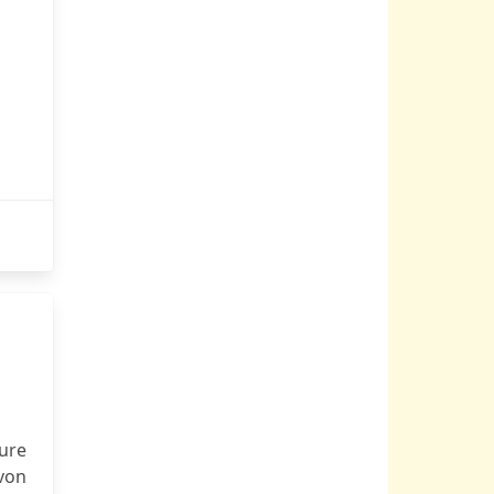
ure
von