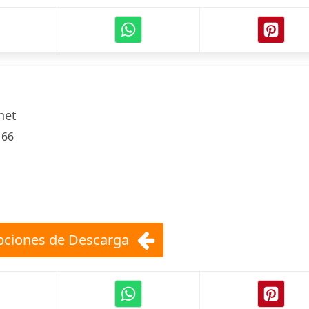
net
:
66
ciones de Descarga