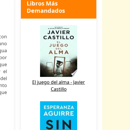
Libros Más
Demandados
con
uno
gua
por
 que
 el
 del
El juego del alma - Javier
nto
Castillo
que