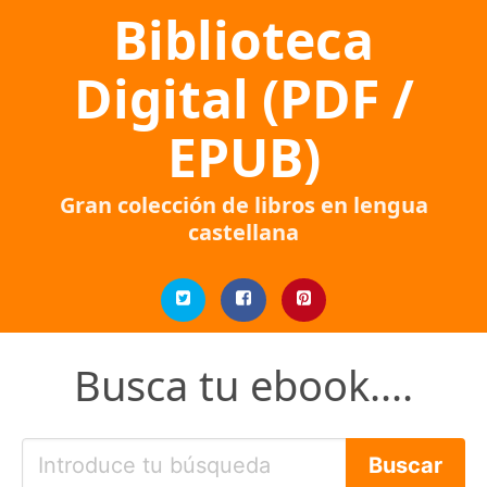
Biblioteca
Digital (PDF /
EPUB)
Gran colección de libros en lengua
castellana
Busca tu ebook....