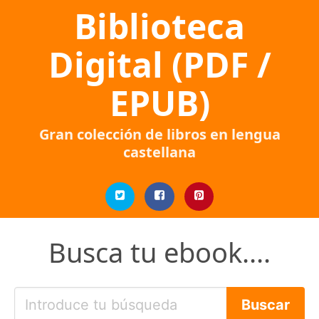
Biblioteca
Digital (PDF /
EPUB)
Gran colección de libros en lengua
castellana
Busca tu ebook....