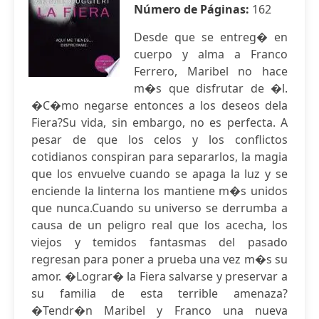
Número de Páginas:
162
Desde que se entreg� en
cuerpo y alma a Franco
Ferrero, Maribel no hace
m�s que disfrutar de �l.
�C�mo negarse entonces a los deseos dela
Fiera?Su vida, sin embargo, no es perfecta. A
pesar de que los celos y los conflictos
cotidianos conspiran para separarlos, la magia
que los envuelve cuando se apaga la luz y se
enciende la linterna los mantiene m�s unidos
que nunca.Cuando su universo se derrumba a
causa de un peligro real que los acecha, los
viejos y temidos fantasmas del pasado
regresan para poner a prueba una vez m�s su
amor. �Lograr� la Fiera salvarse y preservar a
su familia de esta terrible amenaza?
�Tendr�n Maribel y Franco una nueva