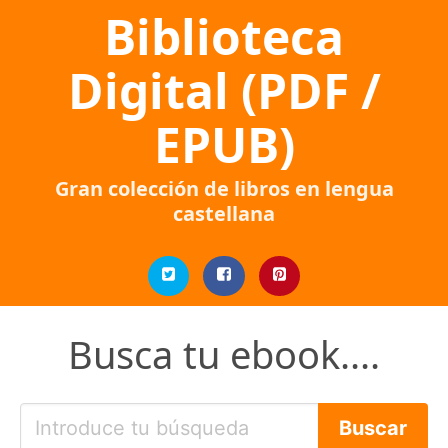
Biblioteca
Digital (PDF /
EPUB)
Gran colección de libros en lengua
castellana
Busca tu ebook....