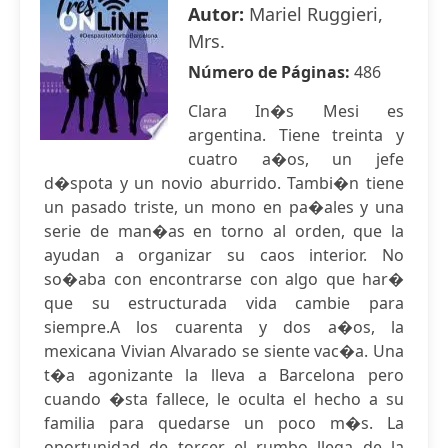
Autor:
Mariel Ruggieri,
Mrs.
Número de Páginas:
486
Clara In�s Mesi es
argentina. Tiene treinta y
cuatro a�os, un jefe
d�spota y un novio aburrido. Tambi�n tiene
un pasado triste, un mono en pa�ales y una
serie de man�as en torno al orden, que la
ayudan a organizar su caos interior. No
so�aba con encontrarse con algo que har�
que su estructurada vida cambie para
siempre.A los cuarenta y dos a�os, la
mexicana Vivian Alvarado se siente vac�a. Una
t�a agonizante la lleva a Barcelona pero
cuando �sta fallece, le oculta el hecho a su
familia para quedarse un poco m�s. La
oportunidad de torcer el rumbo llega de la