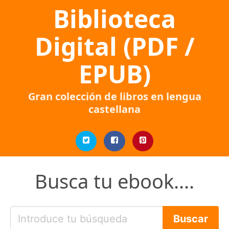
Biblioteca
Digital (PDF /
EPUB)
Gran colección de libros en lengua
castellana
Busca tu ebook....