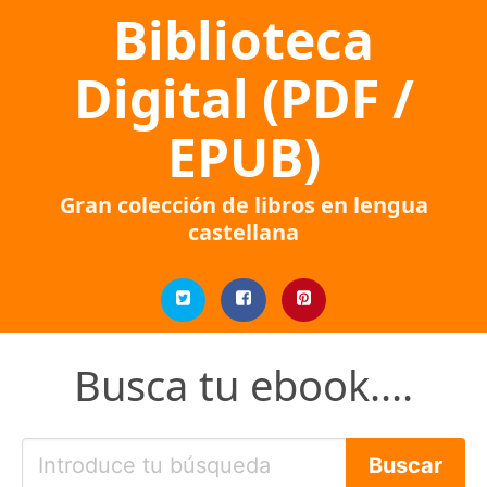
Biblioteca
Digital (PDF /
EPUB)
Gran colección de libros en lengua
castellana
Busca tu ebook....