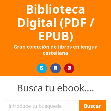
Biblioteca
Digital (PDF /
EPUB)
Gran colección de libros en lengua
castellana
Busca tu ebook....