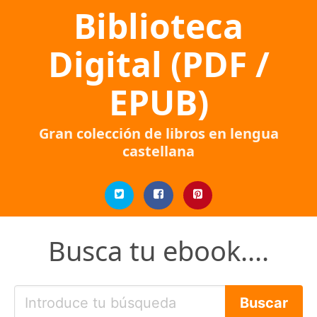
Biblioteca
Digital (PDF /
EPUB)
Gran colección de libros en lengua
castellana
Busca tu ebook....