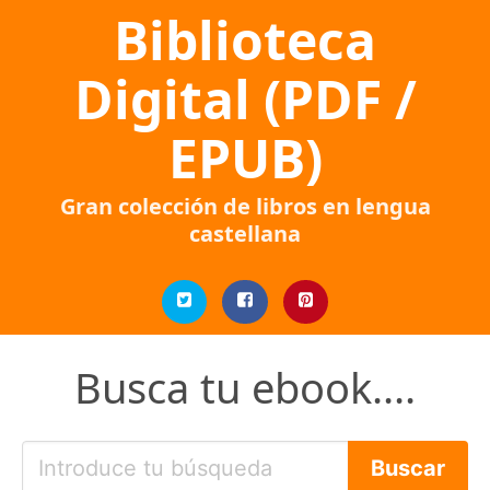
Biblioteca
Digital (PDF /
EPUB)
Gran colección de libros en lengua
castellana
Busca tu ebook....