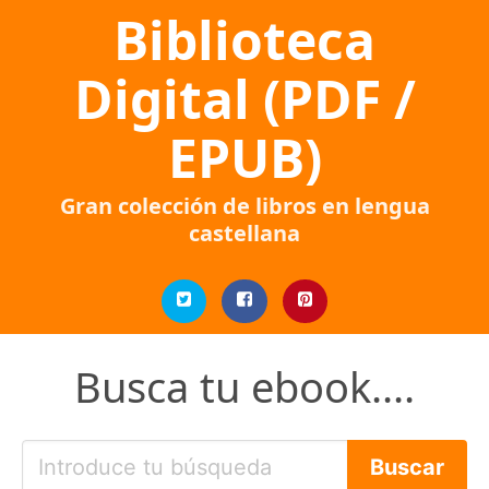
Biblioteca
Digital (PDF /
EPUB)
Gran colección de libros en lengua
castellana
Busca tu ebook....