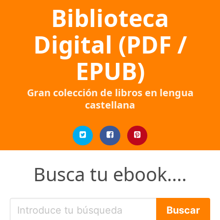
Biblioteca
Digital (PDF /
EPUB)
Gran colección de libros en lengua
castellana
Busca tu ebook....