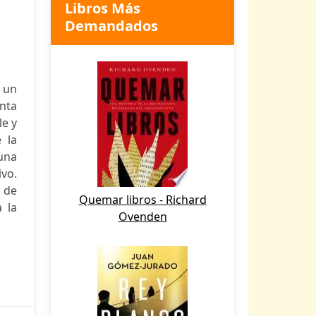
Libros Más
Demandados
e un
enta
le y
 la
una
ivo.
 de
Quemar libros - Richard
 la
Ovenden