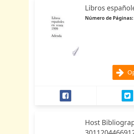
Libros español
Número de Páginas
Op
Host Bibliogra
3011204466912