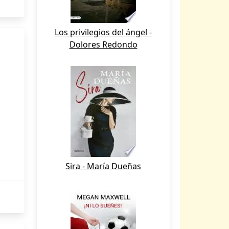
Los privilegios del ángel -
Dolores Redondo
Sira - María Dueñas