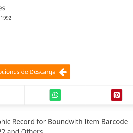
es
:
1992
ciones de Descarga
phic Record for Boundwith Item Barcode
2 and Others