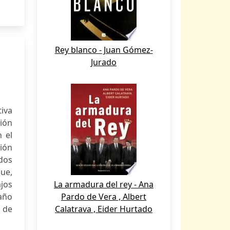
Rey blanco - Juan Gómez-
Jurado
iva
ión
n el
ión
ados
que,
jos
La armadura del rey - Ana
 año
Pardo de Vera , Albert
 de
Calatrava , Eider Hurtado