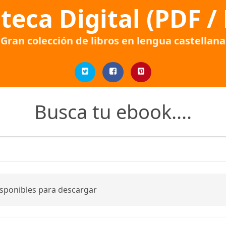
oteca Digital (PDF /
Gran colección de libros en lengua castellana
Busca tu ebook....
isponibles para descargar