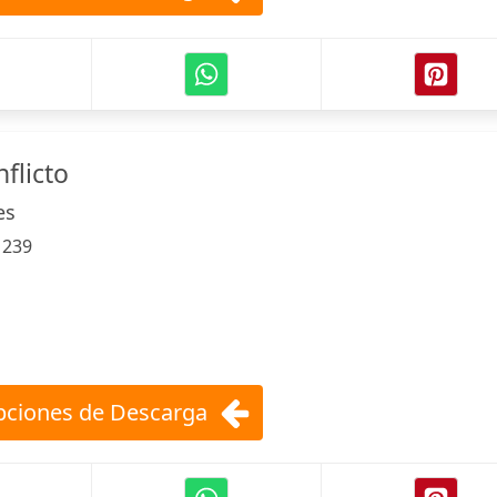
flicto
es
:
239
ciones de Descarga