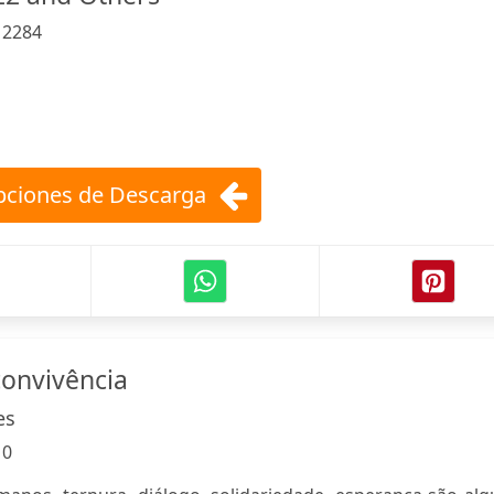
:
2284
ciones de Descarga
onvivência
es
:
0