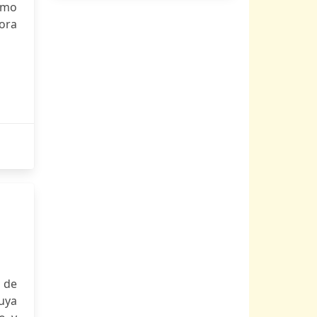
cómo
dora
 de
cuya