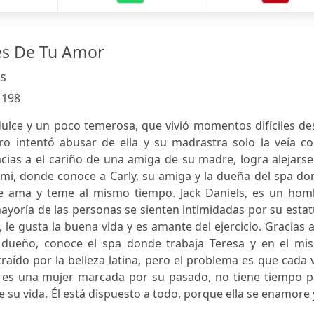
és De Tu Amor
s
:
198
dulce y un poco temerosa, que vivió momentos difíciles d
ro intentó abusar de ella y su madrastra solo la veía c
acias a el cariño de una amiga de su madre, logra alejars
iami, donde conoce a Carly, su amiga y la dueña del spa d
e ama y teme al mismo tiempo. Jack Daniels, es un hom
ayoría de las personas se sienten intimidadas por su esta
 le gusta la buena vida y es amante del ejercicio. Gracias 
s dueño, conoce el spa donde trabaja Teresa y en el mi
aído por la belleza latina, pero el problema es que cada 
la es una mujer marcada por su pasado, no tiene tiempo p
 su vida. Él está dispuesto a todo, porque ella se enamore 