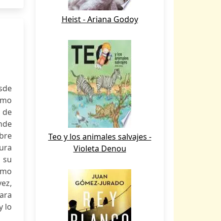
Heist - Ariana Godoy
esde
omo
e de
onde
bre
Teo y los animales salvajes -
tura
Violeta Denou
a su
smo
vez,
ara
y lo