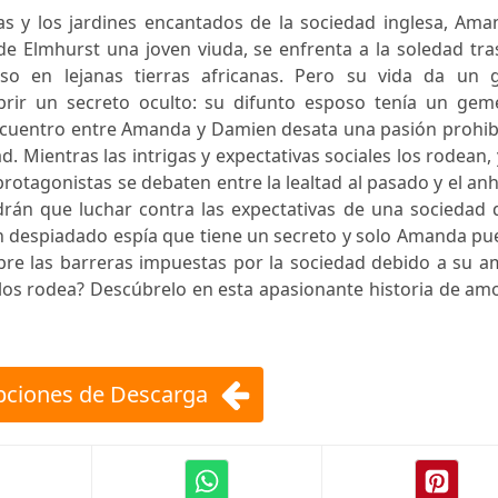
as y los jardines encantados de la sociedad inglesa, Ama
e Elmhurst una joven viuda, se enfrenta a la soledad tra
o en lejanas tierras africanas. Pero su vida da un g
brir un secreto oculto: su difunto esposo tenía un geme
encuentro entre Amanda y Damien desata una pasión prohib
. Mientras las intrigas y expectativas sociales los rodean, 
 protagonistas se debaten entre la lealtad al pasado y el an
drán que luchar contra las expectativas de una sociedad 
un despiadado espía que tiene un secreto y solo Amanda p
obre las barreras impuestas por la sociedad debido a su 
los rodea? Descúbrelo en esta apasionante historia de am
ciones de Descarga