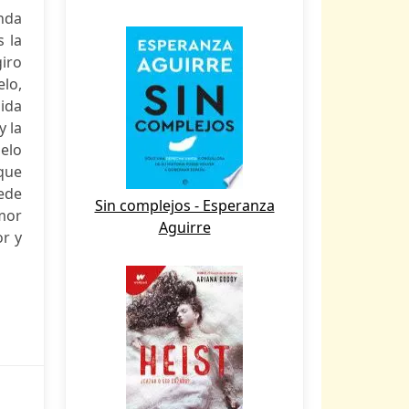
nda
s la
iro
lo,
ida
y la
helo
que
uede
Sin complejos - Esperanza
amor
Aguirre
or y