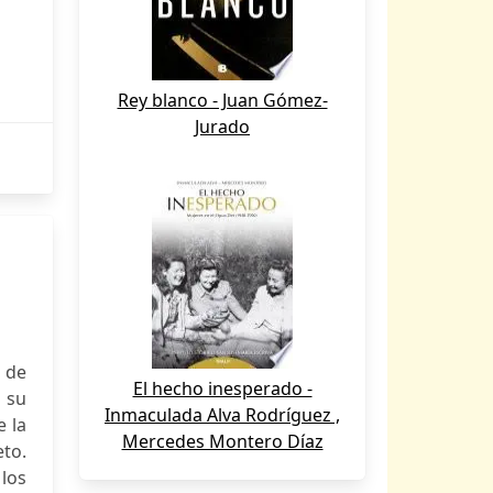
Rey blanco - Juan Gómez-
Jurado
 de
El hecho inesperado -
 su
Inmaculada Alva Rodríguez ,
e la
Mercedes Montero Díaz
to.
los