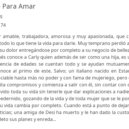
e Para Amar
s
:
74
r amable, trabajadora, amorosa y muy apasionada, que c
todo lo que tiene la vida para darle. Muy temprano perdió 
 su dolor entregándose por completo a su negocio de belle
és conoce a Carly quien además de ser como una hija, es 
rencia de edades se cuentan todo y se ayudan mutuamen
onoce al primo de este, Salvo; un italiano nacido en Est
ciable hasta más no poder y con fama de mujeriego, pero 
ta compromisos y comienza a salir con él, sin contar con
ido toda su vida sin tenerle que dar explicaciones a nadi
edernido, gozando de la vida y de toda mujer que se le p
su vida cambia por completo. Cuando está a punto de deja
noticias; una amiga de Desi ha muerto y le han dado la cust
leto sus planes y enreda...