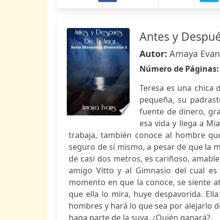
Antes y Despu
Autor:
Amaya Evan
Número de Páginas
Teresa es una chica 
pequeña, su padrast
fuente de dinero, gr
esa vida y llega a M
trabaja, también conoce al hombre qu
seguro de sí mismo, a pesar de que la m
de casi dos metros, es cariñoso, amable,
amigo Vitto y al Gimnasio del cual e
momento en que la conoce, se siente atr
que ella lo mira, huye despavorida. El
hombres y hará lo que sea por alejarlo de
haga parte de la suya. ¿Quién ganará?