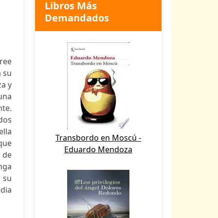
Libros Más
Demandados
ree
a su
za y
una
te.
ados
ella
Transbordo en Moscú -
 que
Eduardo Mendoza
e de
onga
r su
odia