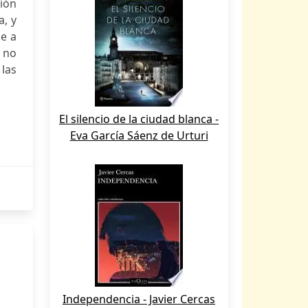
ión
a, y
ne a
 no
las
El silencio de la ciudad blanca -
Eva García Sáenz de Urturi
Independencia - Javier Cercas