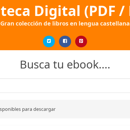
oteca Digital (PDF /
Gran colección de libros en lengua castellana
Busca tu ebook....
isponibles para descargar