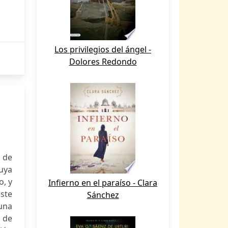
Los privilegios del ángel -
Dolores Redondo
 de
cuya
o, y
Infierno en el paraíso - Clara
este
Sánchez
 una
n de