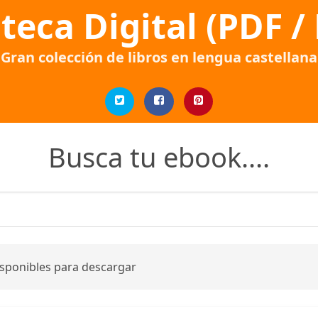
oteca Digital (PDF /
Gran colección de libros en lengua castellana
Busca tu ebook....
isponibles para descargar