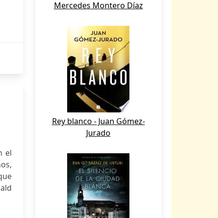
Mercedes Montero Díaz
Rey blanco - Juan Gómez-
Jurado
n el
ños,
que
ald