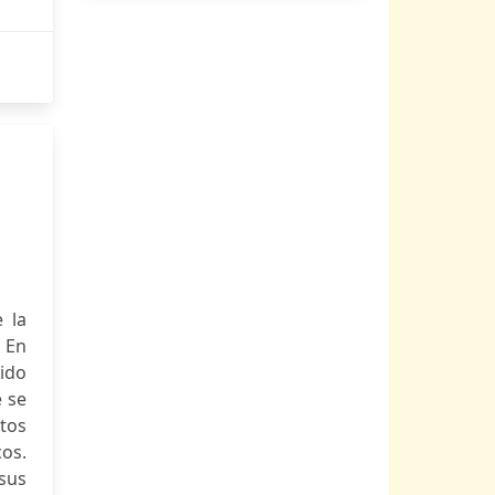
 la
. En
nido
 se
tos
cos.
 sus