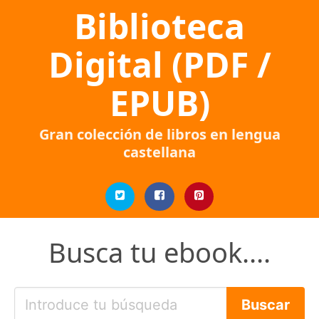
Biblioteca
Digital (PDF /
EPUB)
Gran colección de libros en lengua
castellana
Busca tu ebook....