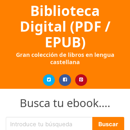
Biblioteca
Digital (PDF /
EPUB)
Gran colección de libros en lengua
castellana
Busca tu ebook....