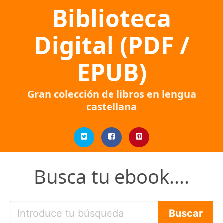
Biblioteca
Digital (PDF /
EPUB)
Gran colección de libros en lengua
castellana
Busca tu ebook....