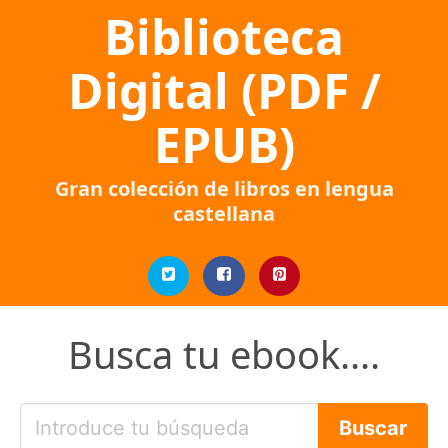
Biblioteca
Digital (PDF /
EPUB)
Gran colección de libros en lengua
castellana
Busca tu ebook....