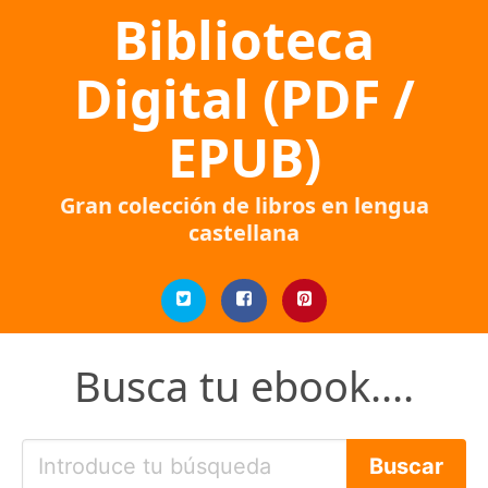
Biblioteca
Digital (PDF /
EPUB)
Gran colección de libros en lengua
castellana
Busca tu ebook....