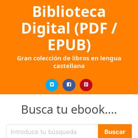
Biblioteca
Digital (PDF /
EPUB)
Gran colección de libros en lengua
castellana
Busca tu ebook....