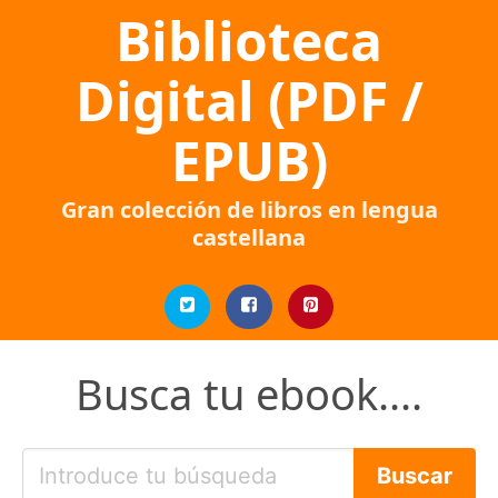
Biblioteca
Digital (PDF /
EPUB)
Gran colección de libros en lengua
castellana
Busca tu ebook....