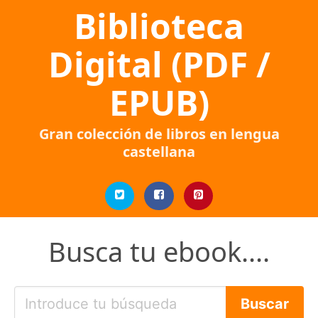
Biblioteca
Digital (PDF /
EPUB)
Gran colección de libros en lengua
castellana
Busca tu ebook....