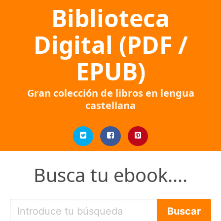
Biblioteca
Digital (PDF /
EPUB)
Gran colección de libros en lengua
castellana
Busca tu ebook....