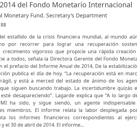
2014 del Fondo Monetario Internacional
al Monetary Fund. Secretary's Department
:
88
el estallido de la crisis financiera mundial, al mundo aú
 por recorrer para lograr una recuperación sosten
n crecimiento vigoroso que propicie una rápida creación
ie a todos, señala la Directora Gerente del Fondo Moneta
n el prefacio del Informe Anual de 2014, De la estabilizaci
ución publica el día de hoy. “La recuperación está en mar
rágil, y está a merced del estado de ánimo de los agen
 que siguen buscando trabajo. La incertidumbre quizás e
esté desapareciendo”. Lagarde explica que “A lo largo de
 FMI ha sido, y sigue siendo, un agente indispensable
es miembros. El informe relata la labor desplegada por
ta los informes financieros correspondientes al ejerci
el 30 de abril de 2014. El informe...