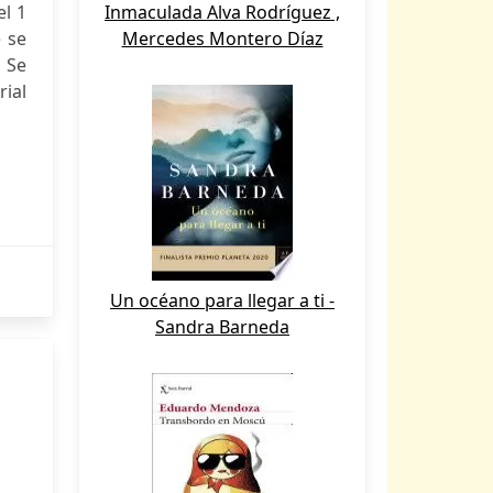
el 1
Inmaculada Alva Rodríguez ,
 se
Mercedes Montero Díaz
 Se
ial
Un océano para llegar a ti -
Sandra Barneda