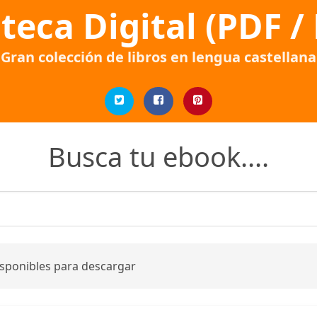
oteca Digital (PDF /
Gran colección de libros en lengua castellana
Busca tu ebook....
isponibles para descargar