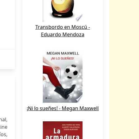
Transbordo en Moscú -
Eduardo Mendoza
¡Ni lo sueñes! - Megan Maxwell
al,
ine
íos,