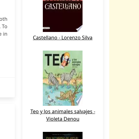
oth
. To
e in
Castellano - Lorenzo Silva
Teo y los animales salvajes -
Violeta Denou