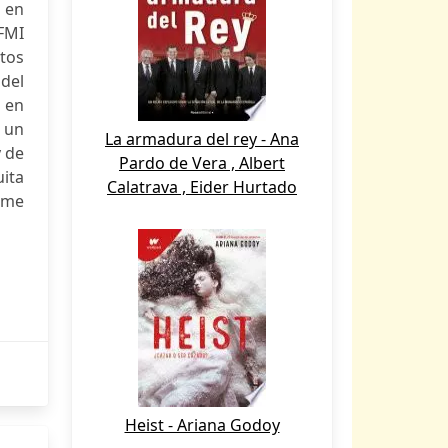
e en
 FMI
tos
 del
 en
, un
La armadura del rey - Ana
y de
Pardo de Vera , Albert
uita
Calatrava , Eider Hurtado
orme
Heist - Ariana Godoy