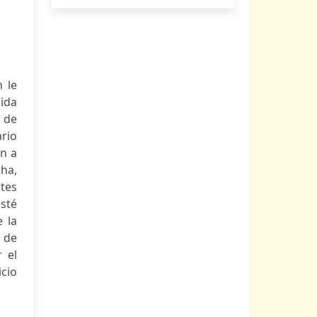
n le
ida
 de
rio
ón a
cha,
tes
sté
 la
 de
 el
cio