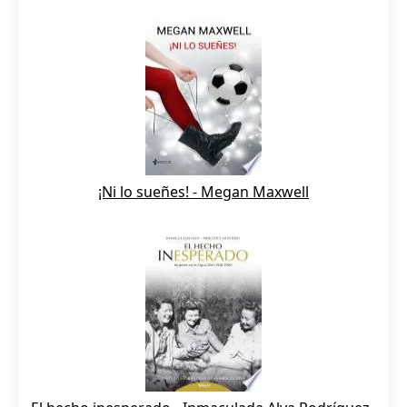
¡Ni lo sueñes! - Megan Maxwell