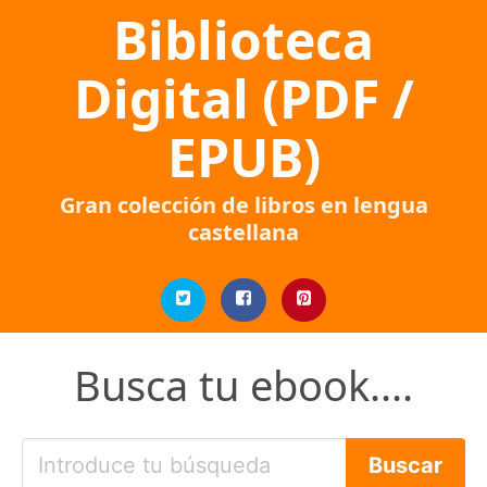
Biblioteca
Digital (PDF /
EPUB)
Gran colección de libros en lengua
castellana
Busca tu ebook....