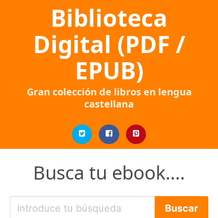
Biblioteca
Digital (PDF /
EPUB)
Gran colección de libros en lengua
castellana
Busca tu ebook....