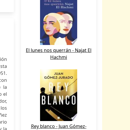
El lunes nos querrán - Najat El
Hachmi
ión
ista
951.
 con
 la
o el
dor,
los
ñez
ario
Rey blanco - Juan Gómez-
y la