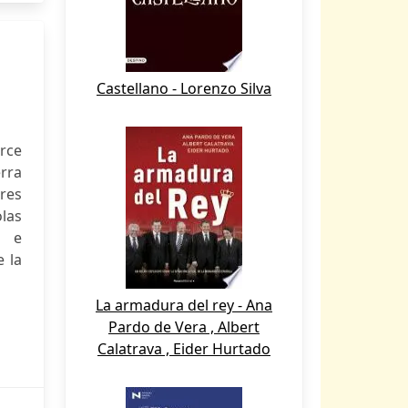
Castellano - Lorenzo Silva
orce
erra
res
olas
s e
 la
La armadura del rey - Ana
Pardo de Vera , Albert
Calatrava , Eider Hurtado