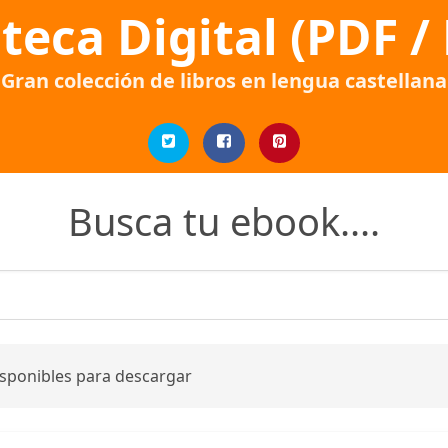
oteca Digital (PDF /
Gran colección de libros en lengua castellana
Busca tu ebook....
isponibles para descargar