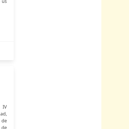
e us
 IV
ad,
d de
 de