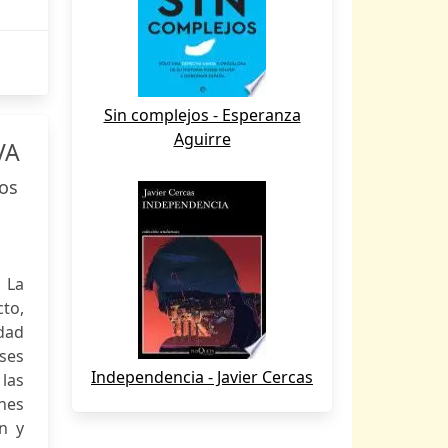
Sin complejos - Esperanza
Aguirre
VA
los
 La
cto,
idad
ses
Independencia - Javier Cercas
las
nes
n y