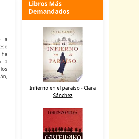
Libros Más
Demandados
 la
 ese
 ha
 la
 los
án,
Infierno en el paraíso - Clara
Sánchez