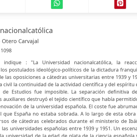
nacionalcatólica
 Otero Carvajal
:
1098
r indique : "La Universidad nacionalcatólica, la reacc
os postulados ideológico-políticos de la dictadura franqu
e las oposiciones a cátedras universitarias entre 1939 y 1
a civil la continuidad de la actividad científica y del espíritu
 de Estudios fue imposible. La separación definitiva de
auxiliares destruyó el tejido científico que había permitid
enovación de la universidad española. El coste fue abruma
l que España no estaba sobrada. A lo largo de esta obra 
rsos de cátedras celebrados durante el ministerio de Ibá
as las universidades españolas entre 1939 y 1951. Un escen
la universidad de la edad de plata de la ciencia española 