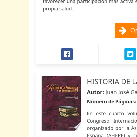
favorecer una participación más activa 
propia salud.
Op
HISTORIA DE L
Autor:
Juan José Ga
Número de Páginas
En este cuarto vol
Congreso Internacio
organizado por la Aso
España (AHEPE) y ce