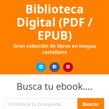
Biblioteca
Digital (PDF /
EPUB)
Gran colección de libros en lengua
castellana
Busca tu ebook....