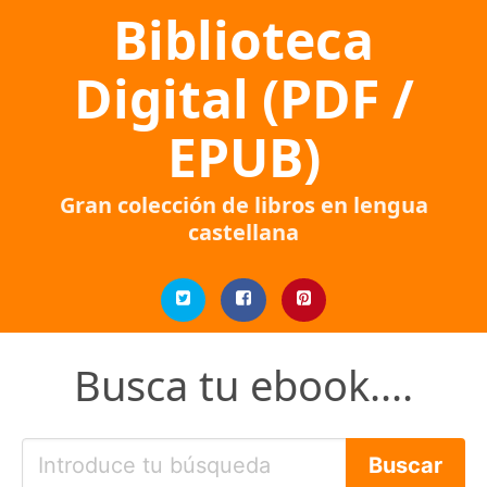
Biblioteca
Digital (PDF /
EPUB)
Gran colección de libros en lengua
castellana
Busca tu ebook....