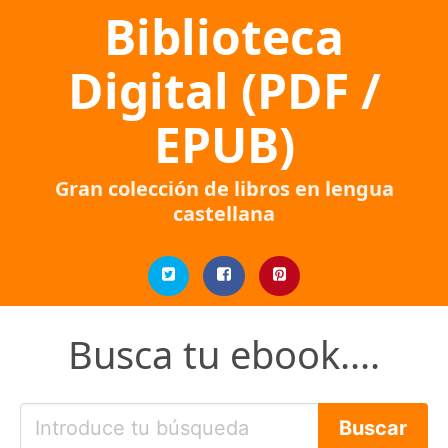
Biblioteca
Digital (PDF /
EPUB)
Gran colección de libros en lengua
castellana
Busca tu ebook....