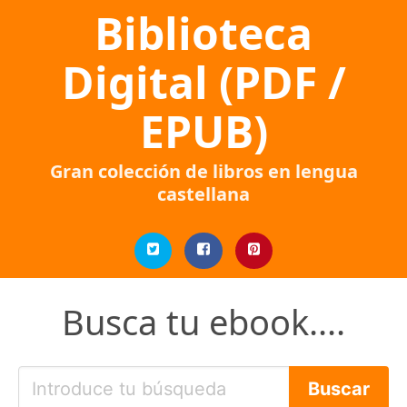
Biblioteca
Digital (PDF /
EPUB)
Gran colección de libros en lengua
castellana
Busca tu ebook....