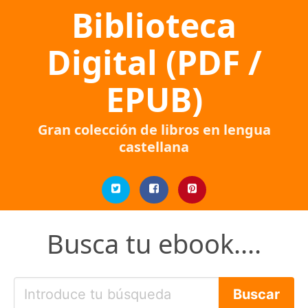
Biblioteca
Digital (PDF /
EPUB)
Gran colección de libros en lengua
castellana
Busca tu ebook....