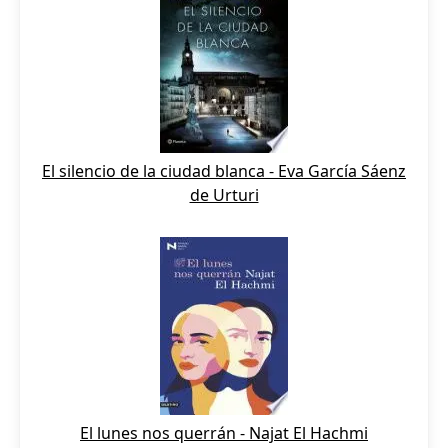
El silencio de la ciudad blanca - Eva García Sáenz
de Urturi
El lunes nos querrán - Najat El Hachmi