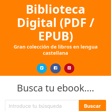
Biblioteca
Digital (PDF /
EPUB)
Gran colección de libros en lengua
castellana
Busca tu ebook....