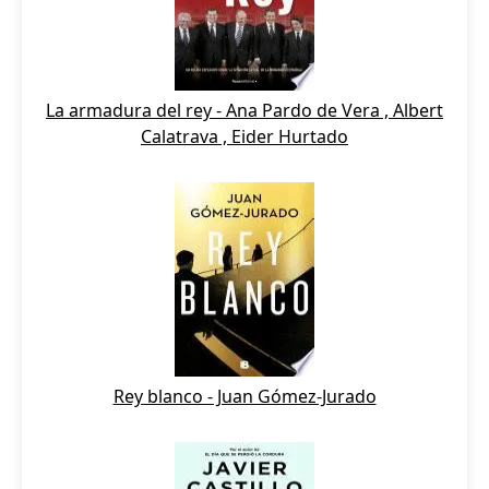
La armadura del rey - Ana Pardo de Vera , Albert
Calatrava , Eider Hurtado
Rey blanco - Juan Gómez-Jurado